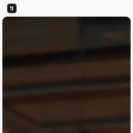
Studio
Projets
Inisights
Contact
Get started